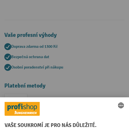
Vaše profesní výhody
Doprava zdarma od 1300 Kč
Bezpečná ochrana dat
Osobní poradenství při nákupu
Platební metody
Faktura
Sociální sítě