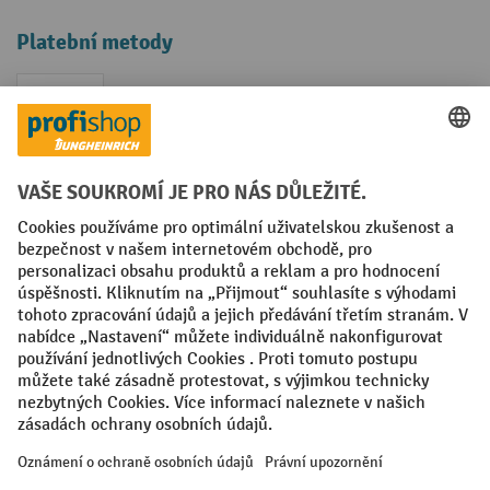
Platební metody
Faktura
Sociální sítě
Facebook
YouTube
LinkedIn
VODP
Otisk
Prohlášení o ochraně osobních údajů
Nastavení ochrany osobních údajů
All prices excl. VAT plus
shipping costs
and possible delivery charges,