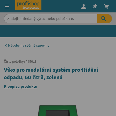
in content
Nádoby na sběrné suroviny
Číslo položky:
445018
Víko pro modulární systém pro třídění
odpadu, 60 litrů, zelená
K popisu produktu