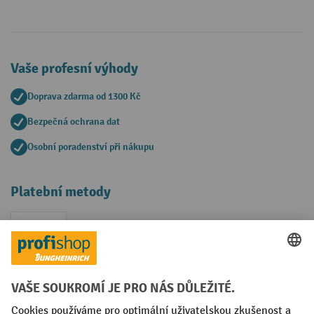
Vaše profesní výhody
Doprava zdarma od 1300 Kč
Bezpečná ochrana dat
Osobní poradenství při nákupu
Platební metody
Faktura
Sociální sítě
Facebook
YouTube
LinkedIn