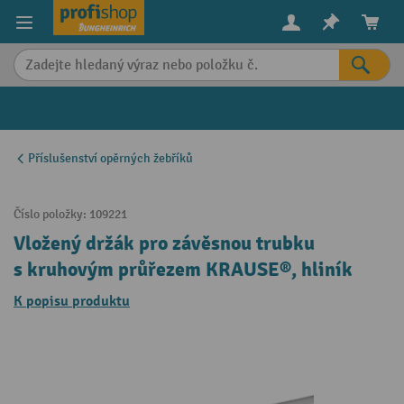
in content
Příslušenství opěrných žebříků
Číslo položky:
109221
Vložený držák pro závěsnou trubku
s kruhovým průřezem KRAUSE®, hliník
K popisu produktu