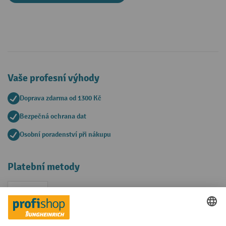
Vaše profesní výhody
Doprava zdarma od 1300 Kč
Bezpečná ochrana dat
Osobní poradenství při nákupu
Platební metody
Faktura