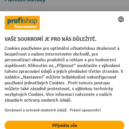
Faktura
Sociální sítě
Facebook
YouTube
LinkedIn
VODP
Otisk
Prohlášení o ochraně osobních údajů
Nastavení ochrany osobních údajů
All prices excl. VAT plus
shipping costs
and possible delivery charges,
if not stated otherwise.
¹ Sleva platí do vyprodání zásob. Sleva se nevztahuje na akční ceny.