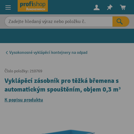
in content
Vysokonosné vyklápěcí kontejnery na odpad
Číslo položky:
210769
Vyklápěcí zásobník pro těžká břemena s
automatickým spouštěním, objem 0,3 m³
K popisu produktu