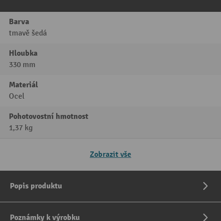
Barva
tmavě šedá
Hloubka
330 mm
Materiál
Ocel
Pohotovostní hmotnost
1,37 kg
Zobrazit vše
Popis produktu
Poznámky k výrobku