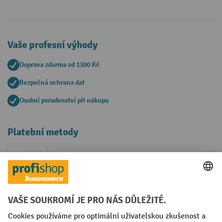
Vaše profesní výhody
Doprava zdarma od 1300 Kč
Bezpečná ochrana dat
Osobní poradenství při nákupu
Platební metody
Faktura
Sociální sítě
Facebook
YouTube
LinkedIn