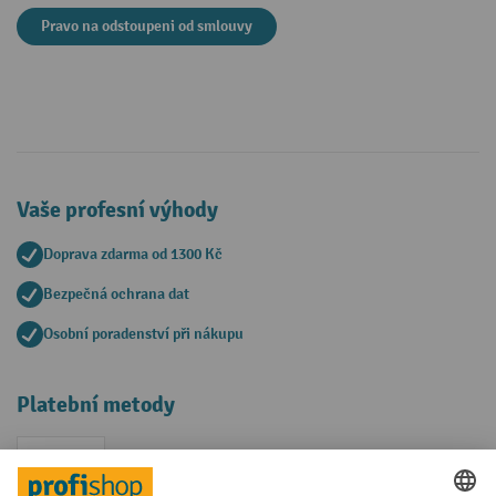
Pravo na odstoupeni od smlouvy
Vaše profesní výhody
Doprava zdarma od 1300 Kč
Bezpečná ochrana dat
Osobní poradenství při nákupu
Platební metody
Faktura