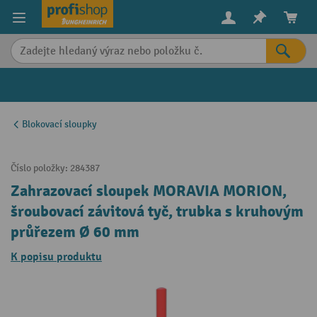
in content
Blokovací sloupky
Číslo položky:
284387
Zahrazovací sloupek MORAVIA MORION,
šroubovací závitová tyč, trubka s kruhovým
průřezem Ø 60 mm
K popisu produktu