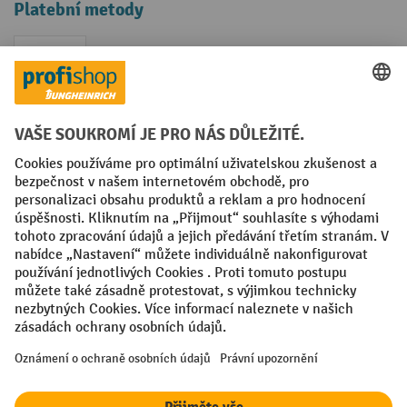
Platební metody
Faktura
Sociální sítě
Facebook
YouTube
LinkedIn
VODP
Otisk
Prohlášení o ochraně osobních údajů
Nastavení ochrany osobních údajů
All prices excl. VAT plus
shipping costs
and possible delivery charges,
if not stated otherwise.