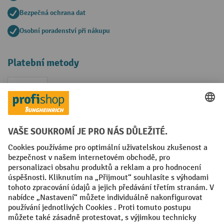
Bezpečná ochrana dat
Osobní poradenství při nákupu
Platební metody
Faktura
Sociální sítě
Facebook
YouTube
LinkedIn
VODP
Otisk
Prohlášení o ochraně osobních údajů