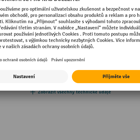
ontovaný
RAL barva
ídlové dveře
Rastr otvorů
mm
Segmentu
Vybavení dveří
vý plech
Využití schránky
Zobrazit všechny technické údaje