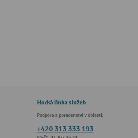
Horká linka služeb
Podpora a poradenství v oblasti:
+420 313 333 193
po-čt, 07:30 - 16:30