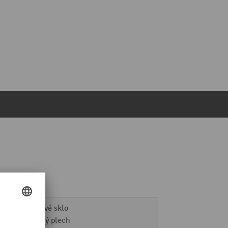
akrylové sklo
ocelový plech