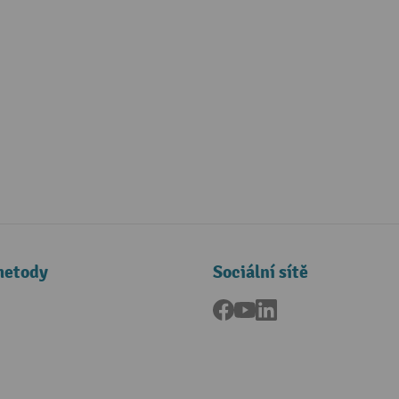
metody
Sociální sítě
Facebook
YouTube
LinkedIn
a