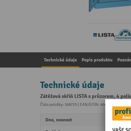
Technické údaje
Popis produktu
Pozná
Technické údaje
Zátěžová skříň LISTA s průzorem, 4 pol
Číslo položky: 168725 | EAN/GTIN: 4047417508503
Z 
Dno, nosnost
160 k