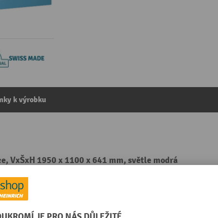
mky k výrobku
ice, VxŠxH 1950 x 1100 x 641 mm, světle modrá
kategorie:
Skříně s vysokou nosností
g
Přední stěny, materiál