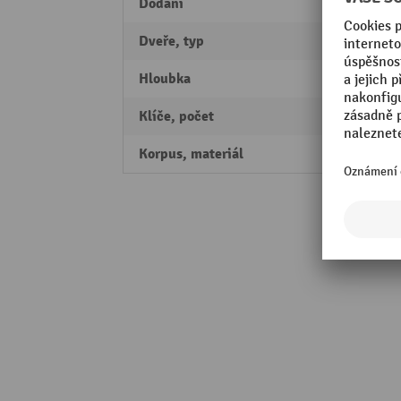
Dodání
předm
Dveře, typ
dvoukř
Hloubka
641 
Klíče, počet
2
Korpus, materiál
ocelo