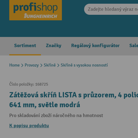
search
Skip to main navigation
Sortiment
Značky
Regálový konfigurátor
Sal
Home
Provozy
Skříně
Skříně s vysokou nosností
Číslo položky:
168725
Zátěžová skříň LISTA s průzorem, 4 poli
641 mm, světle modrá
Pro skladování zboží náročného na hmotnost
K popisu produktu