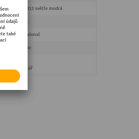
RAL 5012 světle modrá
25 mm
Professional
kukátko
dílna
kancelář