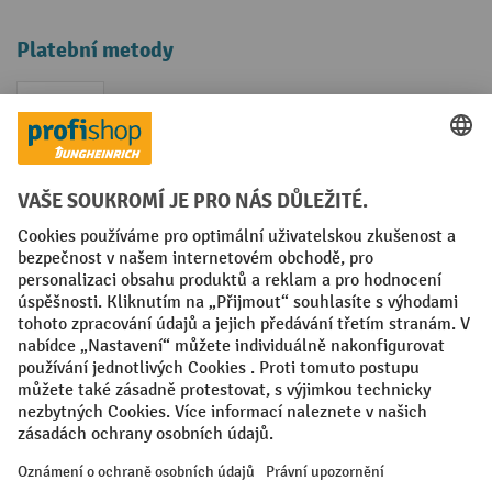
Platební metody
Faktura
Sociální sítě
Facebook
YouTube
LinkedIn
VODP
Otisk
Prohlášení o ochraně osobních údajů
Nastavení ochrany osobních údajů
All prices excl. VAT plus
shipping costs
and possible delivery charges,