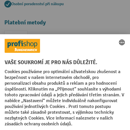
Osobní poradenství při nákupu
Platební metody
Faktura
Sociální sítě
Facebook
YouTube
LinkedIn
VODP
Otisk
Prohlášení o ochraně osobních údajů
Nastavení ochrany osobních údajů