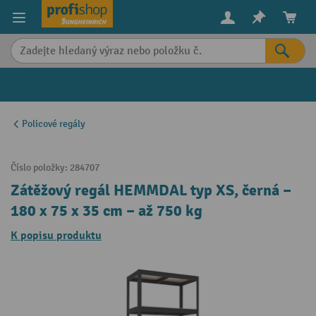
in content
Policové regály
Číslo položky:
284707
Zátěžový regál HEMMDAL typ XS, černá –
180 x 75 x 35 cm – až 750 kg
K popisu produktu