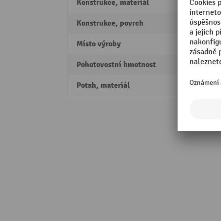
Konstrukce, materiál
Ocel
Konstrukce, povrch
chrom
Místo výroby
Made 
Pohotovostní hmotnost
6,3 kg
Potah, materiál
polyes