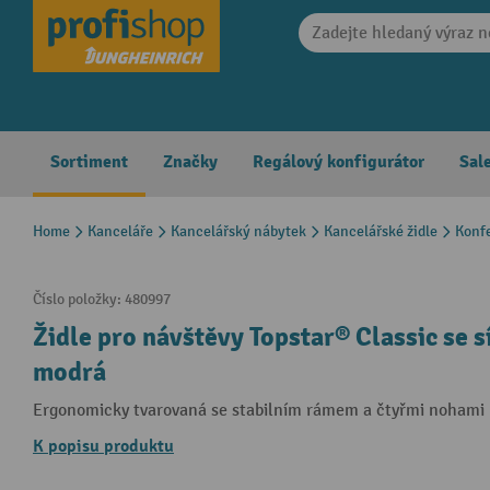
search
Skip to main navigation
Sortiment
Značky
Regálový konfigurátor
Sal
Home
Kanceláře
Kancelářský nábytek
Kancelářské židle
Konfe
Číslo položky:
480997
Židle pro návštěvy Topstar® Classic se 
modrá
Ergonomicky tvarovaná se stabilním rámem a čtyřmi nohami
K popisu produktu