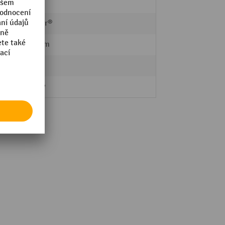
110 kg
Topstar®
320 mm
3
4 nohy