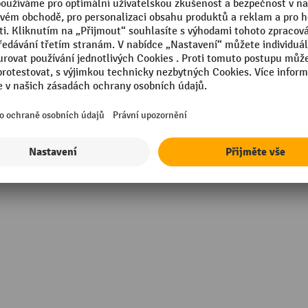
Užitková nosnost
ovaný
Značka
in Germany
Zádová opěrka, výška
Záruka - dodavatel
ter
Židle, stojan
Zobrazit všechny technické údaje