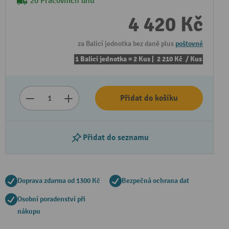
20 Pracovních dnů
4 420 Kč
za Balicí jednotka bez daně plus
poštovné
1 Balicí jednotka = 2 Kus |
2 210 Kč
/ Kus
Přidat do košíku
Přidat do seznamu
Doprava zdarma od 1300 Kč
Bezpečná ochrana dat
Osobní poradenství při
nákupu