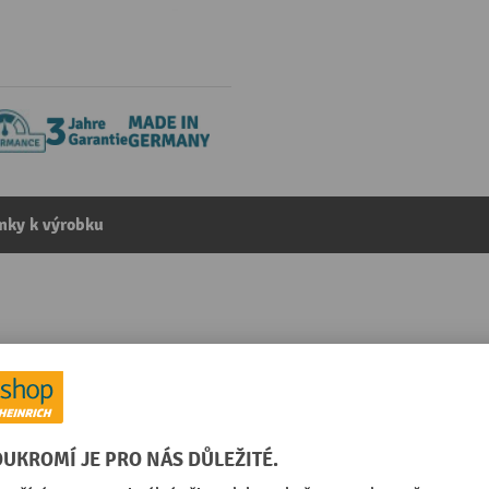
mky k výrobku
 síťovaným opěradlem, 4 nohy, modrá
kategorie:
Židle pro návštevníky
Segmentu