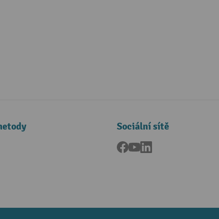
metody
Sociální sítě
Facebook
YouTube
LinkedIn
a