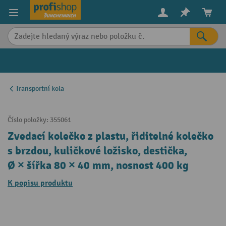
in content
Transportní kola
Číslo položky:
355061
Zvedací kolečko z plastu, řiditelné kolečko
s brzdou, kuličkové ložisko, destička,
Ø × šířka 80 × 40 mm, nosnost 400 kg
K popisu produktu