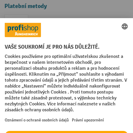
Platební metody
Faktura
Sociální sítě
Facebook
YouTube
LinkedIn
VODP
Otisk
Prohlášení o ochraně osobních údajů
Nastavení ochrany osobních údajů
All prices excl. VAT plus
shipping costs
and possible delivery charges,
if not stated otherwise.