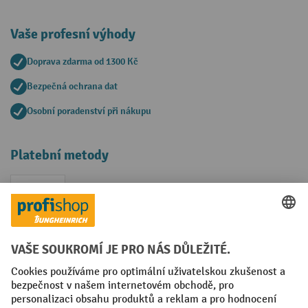
Vaše profesní výhody
Doprava zdarma od 1300 Kč
Bezpečná ochrana dat
Osobní poradenství při nákupu
Platební metody
Faktura
Sociální sítě
Facebook
YouTube
LinkedIn