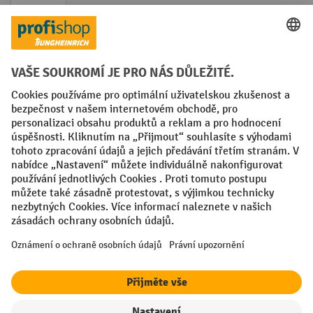
Faktura
Sociální sítě
Facebook
YouTube
LinkedIn
VODP
Otisk
Prohlášení o ochraně osobních údajů
Nastavení ochrany osobních údajů
All prices excl. VAT plus
shipping costs
and possible delivery charges,
if not stated otherwise.
¹ Sleva platí do vyprodání zásob. Sleva se nevztahuje na akční ceny.
Kombinace s jinými procentními slevami nebo poukázkami není