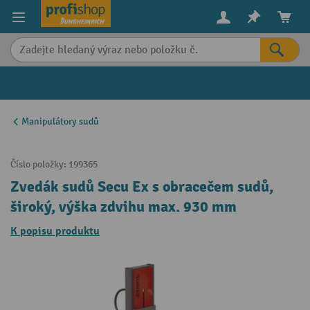
in content
Manipulátory sudů
Číslo položky:
199365
Zvedák sudů Secu Ex s obracečem sudů,
široký, výška zdvihu max. 930 mm
K popisu produktu