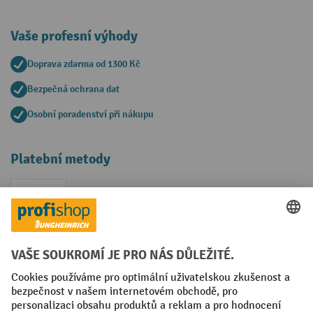
Vaše profesní výhody
Doprava zdarma od 1300 Kč
Bezpečná ochrana dat
Osobní poradenství při nákupu
Platební metody
Faktura
Sociální sítě
Facebook
YouTube
LinkedIn