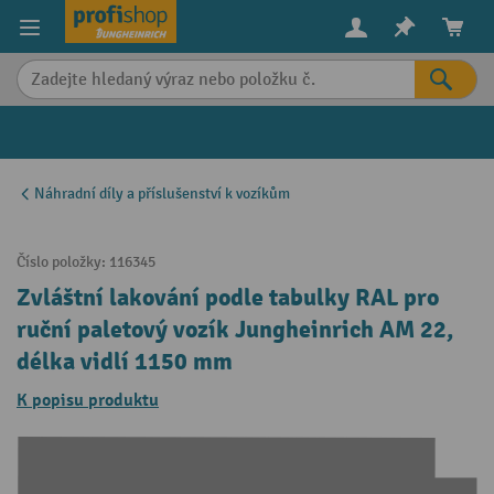
in content
Náhradní díly a příslušenství k vozíkům
Číslo položky:
116345
Zvláštní lakování podle tabulky RAL pro
ruční paletový vozík Jungheinrich AM 22,
délka vidlí 1150 mm
K popisu produktu