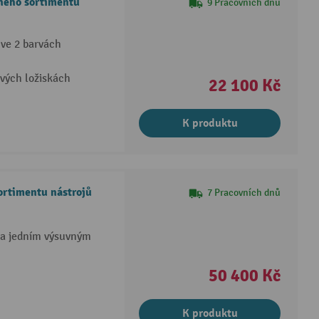
ného sortimentu
9 Pracovních dnů
ve 2 barvách
vých ložiskách
22 100 Kč
K produktu
ortimentu nástrojů
7 Pracovních dnů
 a jedním výsuvným
50 400 Kč
K produktu