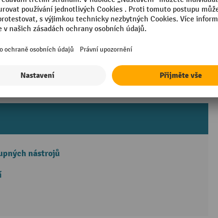
zík s nářadím
tupných nástrojů
í