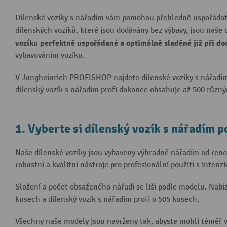
Dílenské vozíky s nářadím vám pomohou přehledně uspořádat va
dílenských vozíků, které jsou dodávány bez výbavy, jsou naše d
vozíku perfektně uspořádané a optimálně sladěné již při do
vybavováním vozíku.
V Jungheinrich PROFISHOP najdete dílenské vozíky s nářadím
dílenský vozík s nářadím profi dokonce obsahuje až 500 různý
1. Vyberte si dílenský vozík s nářadím 
Naše dílenské vozíky jsou vybaveny výhradně nářadím od re
robustní a kvalitní nástroje pro profesionální použití s intenzi
Složení a počet obsaženého nářadí se liší podle modelu. Nabí
kusech a dílenský vozík s nářadím profi o 505 kusech.
Všechny naše modely jsou navrženy tak, abyste mohli téměř 