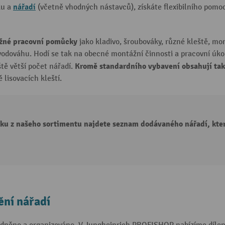
nářadí
ku a
(včetně vhodných nástavců), získáte flexibilního pom
žné pracovní pomůcky
jako kladivo, šroubováky, různé kleště, mom
a vodováhu. Hodí se tak na obecné montážní činnosti a pracovní úko
Kromě standardního vybavení obsahují tak
ště větší počet nářadí.
lisovacích kleští.
ku z našeho sortimentu najdete seznam dodávaného nářadí, kter
ění nářadí