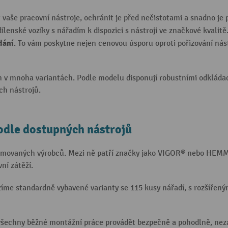
še pracovní nástroje, ochránit je před nečistotami a snadno je př
ílenské vozíky s nářadím k dispozici s nástroji ve značkové kvalitě.
dání
. To vám poskytne nejen cenovou úsporu oproti pořizování nástr
 v mnoha variantách. Podle modelu disponují robustními odkládac
ch nástrojů.
podle dostupných nástrojů
nomovaných výrobců. Mezi ně patří značky jako VIGOR® nebo HEMM
vní zátěží.
zíme standardně vybavené varianty se 115 kusy nářadí, s rozšířen
všechny běžné montážní práce provádět bezpečně a pohodlně, nezá