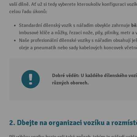
vaší dílně. Ať už si tedy vyberete kteroukoliv konfiguraci vozí
celou řadu úkonů:
bě
Standardní dílenský vozík s nářadím obvykle zahrnuje
imbusové klíče a nůžky, řezací nože, pily, pilníky, metr 
Naše profesionální dílenské vozíky s nářadím obsahují je
oleje a pneumatik nebo sady kabelových koncovek včetně 
Dobré vědět: U každého dílenského vozí
různých oborech.
2. Dbejte na organizaci vozíku a rozmíst