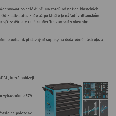
epravovat po celé dílně. Na rozdíl od našich klasických
nářadí v dílenském
 Od kladiva přes klíče až po kleště je
ojů zvlášť, ale také si ušetříte starosti s vlastním
ími plochami, přídavnými šuplíky na dodatečné nástroje, a
DAL, které nabízejí
ým vybavením o 379
visle na poloze ve