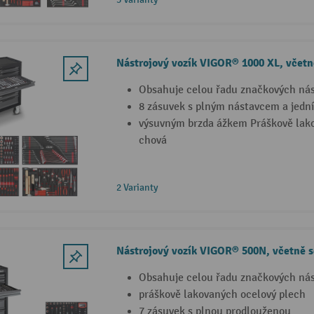
Nástrojový vozík VIGOR® 1000 XL, včetn
Obsahuje celou řadu značkových nás
8 zásuvek s plným nástavcem a jedn
výsuvným brzda ážkem Práškově lako
chová
2 Varianty
Nástrojový vozík VIGOR® 500N, včetně s
Obsahuje celou řadu značkových nás
práškově lakovaných ocelový plech
7 zásuvek s plnou prodlouženou