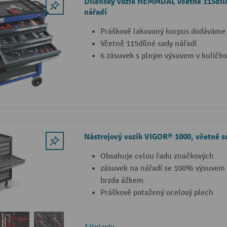
Dílenský vozík HEMMDAL včetně 115díl
nářadí
Práškově lakovaný korpus dodáváme 
Včetně 115dílné sady nářadí
6 zásuvek s plným výsuvem v kuličko
Nástrojový vozík VIGOR® 1000, včetně s
Obsahuje celou řadu značkových
zásuvek na nářadí se 100% výsuvem
brzda ážkem
Práškově potažený ocelový plech
3 Varianty