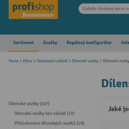
search
Skip to main navigation
Sortiment
Značky
Regálový konfigurátor
Sal
Home
Dílna
Skladování nářadí
Dílenské vozíky
Dílenské vozík
Dílen
Dílenské vozíky (107)
Jaké j
Dílenské vozíky bez nářadí (72)
Příslušenství dílenských vozíků (29)