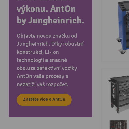
výkonu. AntOn
by Jungheinrich.
Objevte novou značku od
Jungheinrich. Díky robustní
konstrukci, Li-Ion
technologii a snadné
obsluze zefektivní vozíky
AntOn vaše procesy a
nezatíží váš rozpočet.
Zjistěte více o AntOn