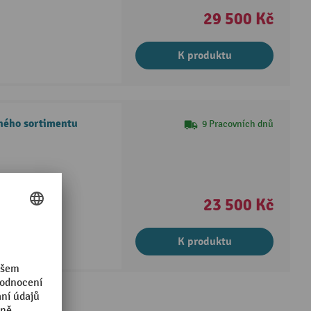
29 500 Kč
K produktu
ného sortimentu
9 Pracovních dnů
23 500 Kč
K produktu