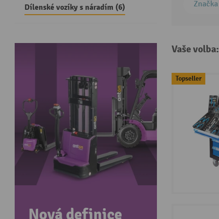
Značka
Dílenské vozíky s náradím (6)
Vaše volba
Topseller
Nová definice