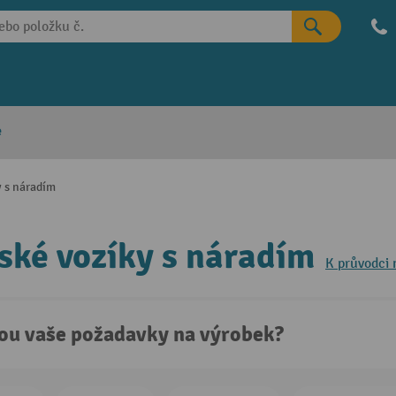
e
y s náradím
ské vozíky s náradím
K průvodci
sou vaše požadavky na výrobek?