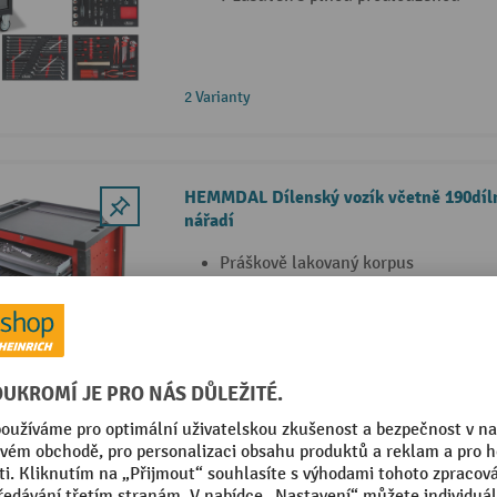
2 Varianty
HEMMDAL Dílenský vozík včetně 190díl
nářadí
Práškově lakovaný korpus
Včetně 190dílné sady nářadí
2 široká řiditelná kolečka s brzdou