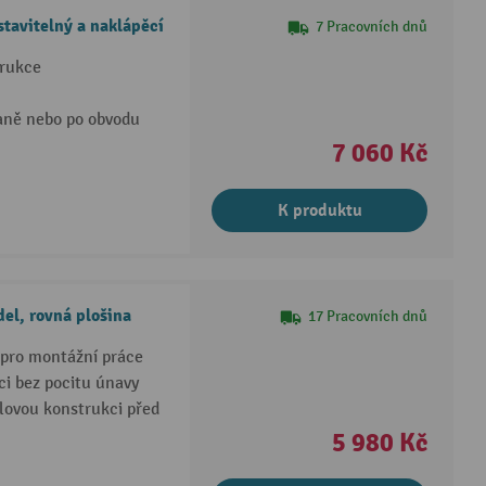
tavitelný a naklápěcí
7 Pracovních dnů
trukce
aně nebo po obvodu
7 060 Kč
K produktu
del, rovná plošina
17 Pracovních dnů
í pro montážní práce
ci bez pocitu únavy
lovou konstrukci před
5 980 Kč