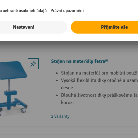
teleskopickým sloupům
Ergonomická práce díky naklápěcí p
Stojan na materiály fetra®
Stojan na materiál pro mobilní použi
Vysoká flexibilita díky otočné a uza
desce
Dlouhá životnost díky práškovému l
korozi
2 Varianty