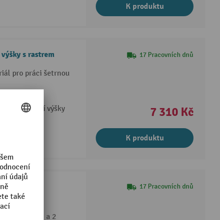
K produktu
 výšky s rastrem
17 Pracovních dnů
iál pro práci šetrnou
í přístup
hem nastavení výšky
7 310 Kč
K produktu
ým zvedákem
17 Pracovních dnů
vením výšky
vému zvedáku a 2