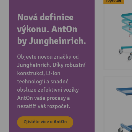
Topseller
Nová definice
výkonu. AntOn
by Jungheinrich.
Objevte novou značku od
Jungheinrich. Díky robustní
konstrukci, Li-Ion
technologii a snadné
obsluze zefektivní vozíky
AntOn vaše procesy a
nezatíží váš rozpočet.
Zjistěte více o AntOn