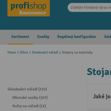
search
Skip to main navigation
Sortiment
Značky
Regálový konfigurátor
Sal
Home
Dílna
Skladování nářadí
Stojany na materiály
Stoja
Skladování nářadí (132)
Jaké j
Dílenské vozíky (107)
Kufry na nářadí (11)