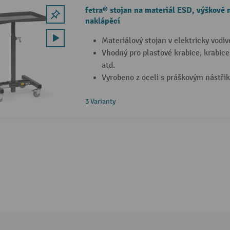
fetra® stojan na materiál ESD, výškově n
naklápěcí
Materiálový stojan v elektricky vodi
Vhodný pro plastové krabice, krabic
atd.
Vyrobeno z oceli s práškovým nástři
3 Varianty