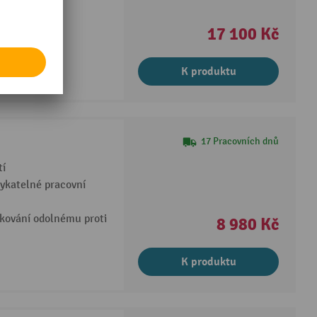
racovní desce
17 100 Kč
K produktu
17 Pracovních dnů
tí
mykatelné pracovní
akování odolnému proti
8 980 Kč
K produktu