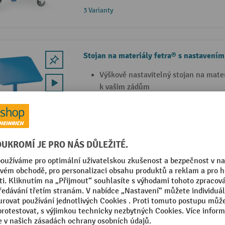
3 Varianty
Stojan na materiály fetra® s nastavením
Výškově nastavitelný stojan na mater
k vašim zádům
Možný úhel sklonu 15° až 30° usnadn
Dostupné 2 varianty s různým rozsa
2 Varianty
Stojan na materiály fetra® s hřebenov
Stojan na materiál s plynulým nasta
Vysoká nosnost 250 kg díky hřebeno