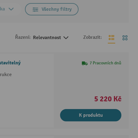
bka
Všechny filtry
Řazení:
Relevantnost
Zobrazit:
stavitelný
7 Pracovních dnů
trukce
5 220 Kč
K produktu