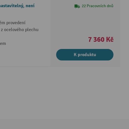
astavitelný, není
22 Pracovních dnů
vém provedení
e z ocelového plechu
7 360 Kč
kem
K produktu