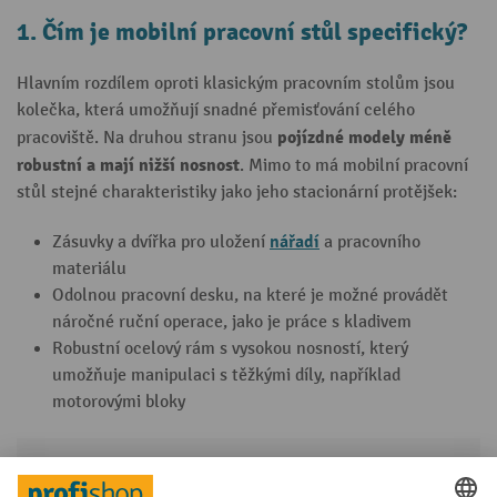
1. Čím je mobilní pracovní stůl specifický?
Hlavním rozdílem oproti klasickým pracovním stolům jsou
kolečka, která umožňují snadné přemisťování celého
pojízdné modely
méně
pracoviště. Na druhou stranu jsou
robustní a mají nižší nosnost
. Mimo to má mobilní pracovní
stůl stejné charakteristiky jako jeho stacionární protějšek:
nářadí
Zásuvky a dvířka pro uložení
a pracovního
materiálu
Odolnou pracovní desku, na které je možné provádět
náročné ruční operace, jako je práce s kladivem
Robustní ocelový rám s vysokou nosností, který
umožňuje manipulaci s těžkými díly, například
motorovými bloky