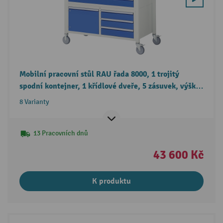
Mobilní pracovní stůl RAU řada 8000, 1 trojitý
spodní kontejner, 1 křídlové dveře, 5 zásuvek, výška
920-1120 mm
8 Varianty
13 Pracovních dnů
43 600 Kč
K produktu