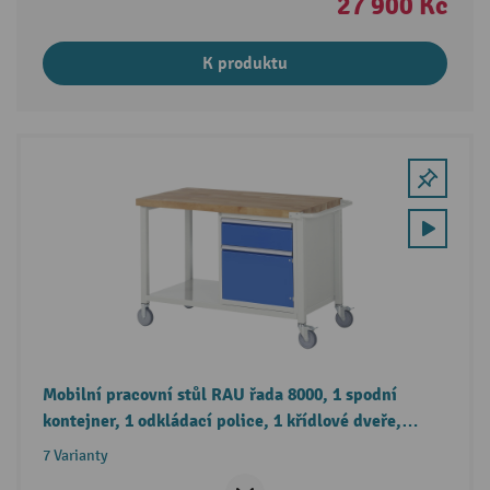
27 900 Kč
K produktu
Mobilní pracovní stůl RAU řada 8000, 1 spodní
kontejner, 1 odkládací police, 1 křídlové dveře,
1 zásuvka, výška 880-1080 mm
7 Varianty