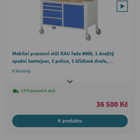
Mobilní pracovní stůl RAU řada 8000, 1 dvojitý
spodní kontejner, 1 police, 1 křídlové dveře,
4 zásuvky, výška 880-1080 mm
8 Varianty
13 Pracovních dnů
36 500 Kč
K produktu