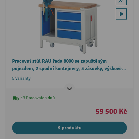
Pracovní stůl RAU řada 8000 se zapuštěným
pojezdem, 2 spodní kontejnery, 3 zásuvky, výškově
nastavitelný svěrák, výška 880 mm
5 Varianty
13 Pracovních dnů
59 500 Kč
K produktu