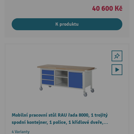
40 600 Kč
K produktu
Mobilní pracovní stůl RAU řada 8000, 1 trojitý
spodní kontejner, 1 police, 1 křídlové dveře,
3 zásuvky, výška 880-1080 mm
4 Varianty