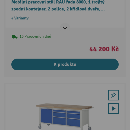
Mobilní pracovní stůl RAU řada 8000, 1 trojitý
spodní kontejner, 2 police, 2 křídlové dveře,
3 zásuvky, výška 880-1080 mm
4 Varianty
13 Pracovních dnů
44 200 Kč
K produktu