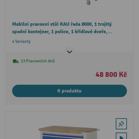
Mobilní pracovní stůl RAU řada 8000, 1 trojitý
spodní kontejner, 1 police, 1 křídlové dveře,
6 zásuvky, výška 880-1080 mm
4 Varianty
13 Pracovních dnů
48 800 Kč
K produktu