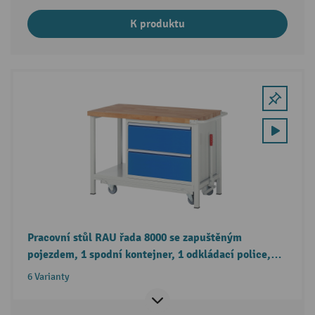
K produktu
Pracovní stůl RAU řada 8000 se zapuštěným
pojezdem, 1 spodní kontejner, 1 odkládací police,
2 zásuvky, výška 880 mm
6 Varianty