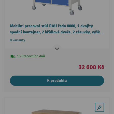
Mobilní pracovní stůl RAU řada 8000, 1 dvojitý
spodní kontejner, 2 křídlové dveře, 2 zásuvky, výška
880-1080 mm
8 Varianty
13 Pracovních dnů
32 600 Kč
K produktu