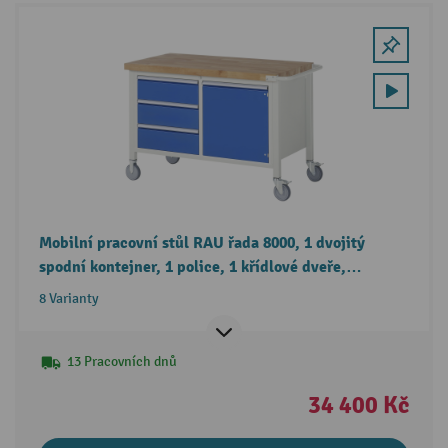
Mobilní pracovní stůl RAU řada 8000, 1 dvojitý
spodní kontejner, 1 police, 1 křídlové dveře,
3 zásuvky, výška 880-1080 mm
8 Varianty
13 Pracovních dnů
34 400 Kč