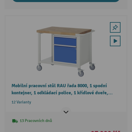
Mobilní pracovní stůl RAU řada 8000, 1 spodní
kontejner, 1 odkládací police, 1 křídlové dveře,
1 zásuvka, výška 880 mm
12 Varianty
13 Pracovních dnů