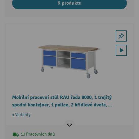
K produktu
Mobilní pracovní stůl RAU řada 8000, 1 trojitý
spodní kontejner, 1 police, 2 křídlové dveře,
2 zásuvky, výška 880-1080 mm
4 Varianty
13 Pracovních dnů