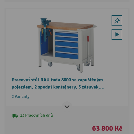
Pracovní stůl RAU řada 8000 se zapuštěným
pojezdem, 2 spodní kontejnery, 5 zásuvek,
integrovaný svěrák, výška 880 mm
2 Varianty
13 Pracovních dnů
63 800 Kč