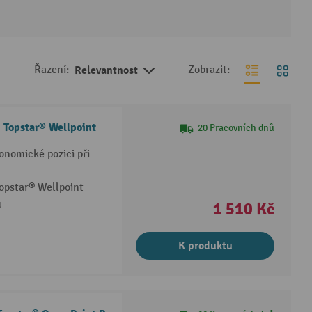
Řazení:
Relevantnost
Zobrazit:
i Topstar® Wellpoint
20 Pracovních dnů
onomické pozici při
Topstar® Wellpoint
u
1 510 Kč
K produktu