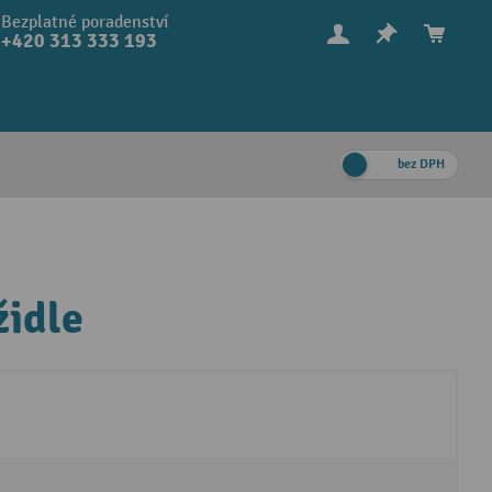
Bezplatné poradenství
+420 313 333 193
bez DPH
židle