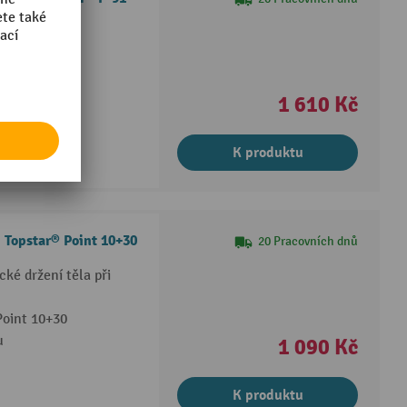
ou židli P-91
1 610 Kč
K produktu
 Topstar® Point 10+30
20 Pracovních dnů
ké držení těla při
Point 10+30
u
1 090 Kč
K produktu