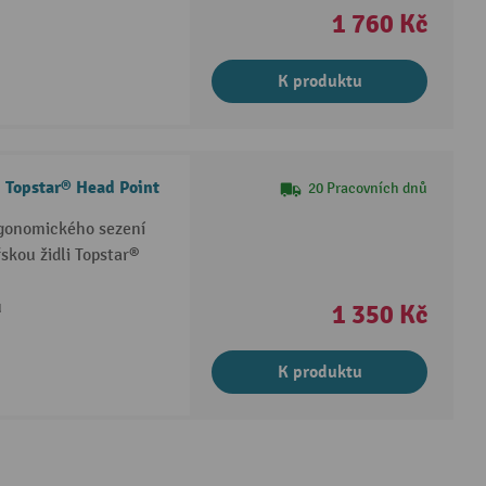
1 760 Kč
K produktu
i Topstar® Head Point
20 Pracovních dnů
rgonomického sezení
kou židli Topstar®
u
1 350 Kč
K produktu