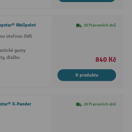
opstar® Wellpoint
20 Pracovních dnů
ou otočnou židli
astické gumy
ty, dlažbu
840 Kč
K produktu
pstar® X-Pander
20 Pracovních dnů