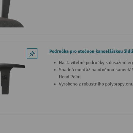
Područka pro otočnou kancelářskou židl
Nastavitelné područky k dosažení e
Snadná montáž na otočnou kancelářs
Head Point
Vyrobeno z robustního polypropylen