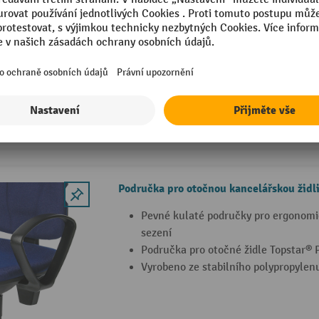
Nastavitelná výška a šířka područek
Lehká a rychlá montáž na kancelářsk
Stabilní konstrukce z polypropylenu
Područka pro otočnou kancelářskou židli
Pevné kulaté područky pro ergonomic
sezení
Područka pro otočné židle Topstar® 
Vyrobeno ze stabilního polypropylen