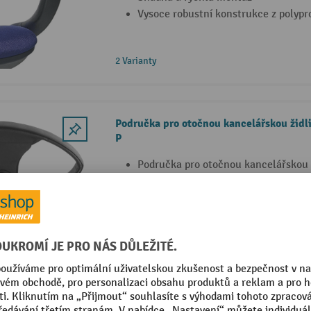
Vysoce robustní konstrukce z polypr
2 Varianty
Područka pro otočnou kancelářskou židl
P
Područka pro otočnou kancelářskou 
Point P
Materiály: Polypropylen/akrylnitril-
Rychlá a snadná montáž
Loketní opěrka pro otočnou kancelářskou