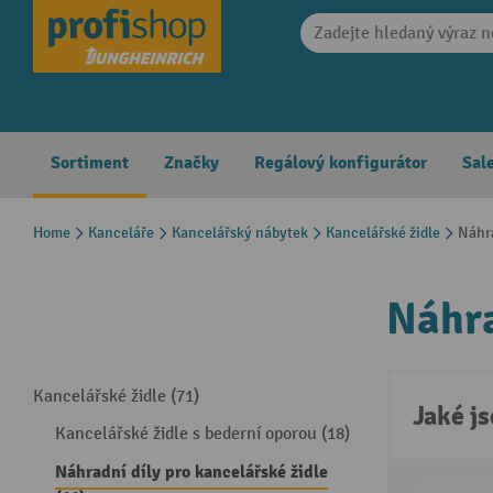
search
Skip to main navigation
Sortiment
Značky
Regálový konfigurátor
Sal
Home
Kanceláře
Kancelářský nábytek
Kancelářské židle
Náhra
Náhra
Kancelářské židle (71)
Jaké j
Kancelářské židle s bederní oporou (18)
Náhradní díly pro kancelářské židle