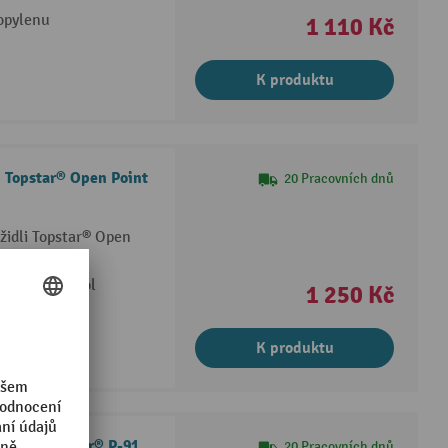
opylenu
1 110 Kč
K produktu
i Topstar® Open Point
20 Pracovních dnů
židli Topstar® Open
butadien-styrol
1 250 Kč
K produktu
 židli Topstar® P-91
20 Pracovních dnů