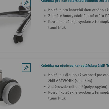
Kolečka pro kancelářskou otočnou židli 
Kolečka pro kancelářskou otočnou ži
Z umělé hmoty odolné proti otěru PP
Povrch koleček je vyroben z termopl
tlumí hluk
Kolečka na otočnou kancelářskou židli T
Kolečka s dlouhou životností pro ot
židli ARTWORK (sada 5 ks)
Z otěruvzdorného PP (polypropylen)
Povrch koleček je vyroben z termopl
tlumí hluk