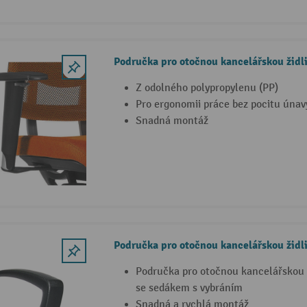
Područka pro otočnou kancelářskou židl
Z odolného polypropylenu (PP)
Pro ergonomii práce bez pocitu únav
Snadná montáž
Područka pro otočnou kancelářskou židl
Područka pro otočnou kancelářskou ž
se sedákem s vybráním
Snadná a rychlá montáž