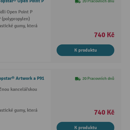
Topstar® Open Point P
20 Pracovních dnů
dli Open Point P
 (polypropylen)
astické gumy, která
740 Kč
K produktu
opstar® Artwork a P91
20 Pracovních dnů
očnou kancelářskou
astické gumy, která
740 Kč
K produktu