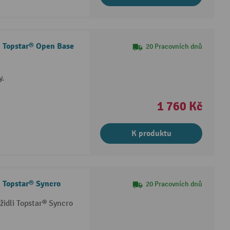
i Topstar® Open Base
20 Pracovních dnů
y.
1 760 Kč
K produktu
i Topstar® Syncro
20 Pracovních dnů
idli Topstar® Syncro