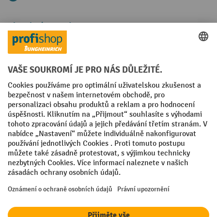
Platební metody
Faktura
Sociální sítě
Facebook
YouTube
LinkedIn
VODP
Otisk
Prohlášení o ochraně osobních údajů
Nastavení ochrany osobních údajů
All prices excl. VAT plus
shipping costs
and possible delivery charges,