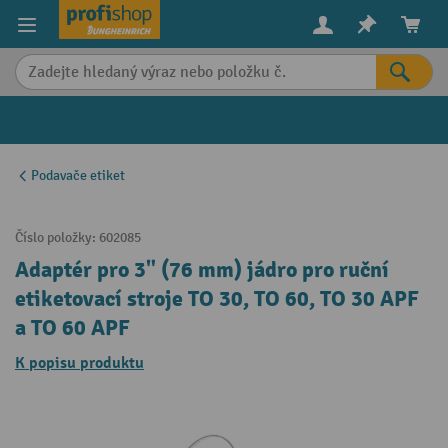
in content
Podavače etiket
Číslo položky:
602085
Adaptér pro 3" (76 mm) jádro pro ruční
etiketovací stroje TO 30, TO 60, TO 30 APF
a TO 60 APF
K popisu produktu