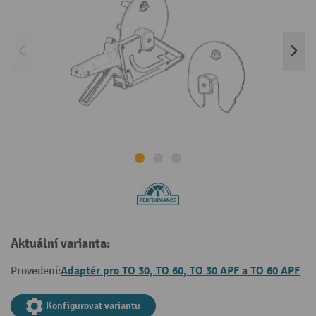
Aktuální varianta:
Adaptér pro TO 30, TO 60, TO 30 APF a TO 60 APF
Provedení:
Konfigurovat variantu