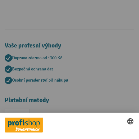
Vaše profesní výhody
Doprava zdarma od 1300 Kč
Bezpečná ochrana dat
Osobní poradenství při nákupu
Platební metody
Faktura
Sociální sítě