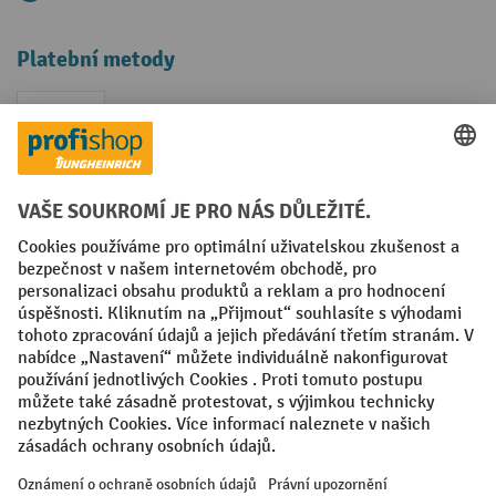
Platební metody
Faktura
Sociální sítě
Facebook
YouTube
LinkedIn
VODP
Otisk
Prohlášení o ochraně osobních údajů
Nastavení ochrany osobních údajů
All prices excl. VAT plus
shipping costs
and possible delivery charges,