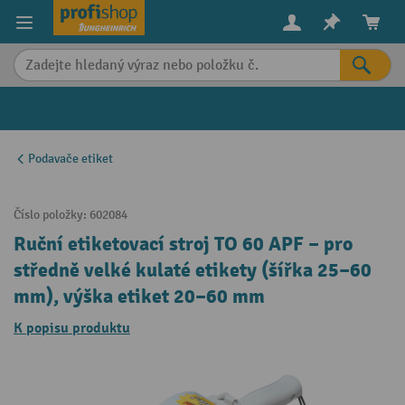
in content
Podavače etiket
Číslo položky:
602084
Ruční etiketovací stroj TO 60 APF – pro
středně velké kulaté etikety (šířka 25–60
mm), výška etiket 20–60 mm
K popisu produktu