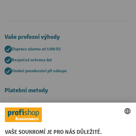
Vaše profesní výhody
Doprava zdarma od 1300 Kč
Bezpečná ochrana dat
Osobní poradenství při nákupu
Platební metody
Faktura
Sociální sítě