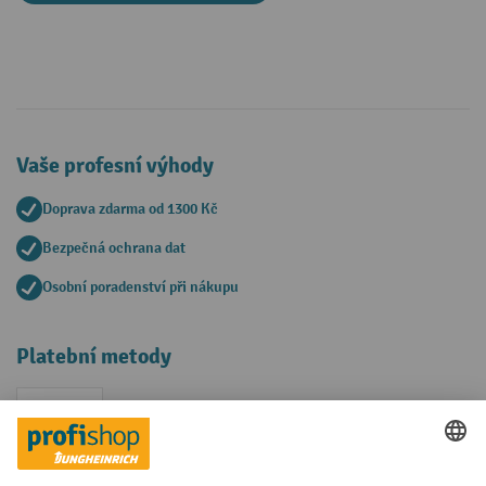
Vaše profesní výhody
Doprava zdarma od 1300 Kč
Bezpečná ochrana dat
Osobní poradenství při nákupu
Platební metody
Faktura