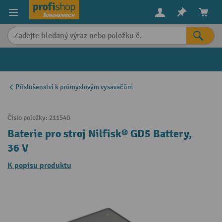
in content
Příslušenství k průmyslovým vysavačům
Číslo položky:
211540
Baterie pro stroj Nilfisk® GD5 Battery,
36 V
K popisu produktu