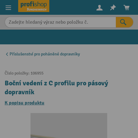
in content
Příslušenství pro poháněné dopravníky
Číslo položky:
106955
Boční vedení z C profilu pro pásový
dopravník
K popisu produktu