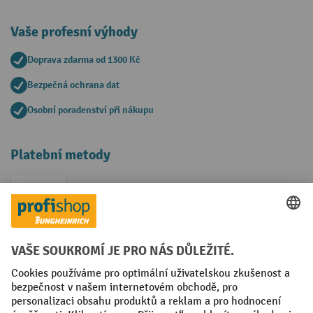
Vaše profesní výhody
Doprava zdarma od 1300 Kč
Bezpečná ochrana dat
Osobní poradenství při nákupu
Platební metody
Faktura
Sociální sítě
Facebook
YouTube
LinkedIn