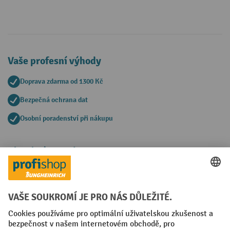
Vaše profesní výhody
Doprava zdarma od 1300 Kč
Bezpečná ochrana dat
Osobní poradenství při nákupu
Platební metody
Faktura
Sociální sítě