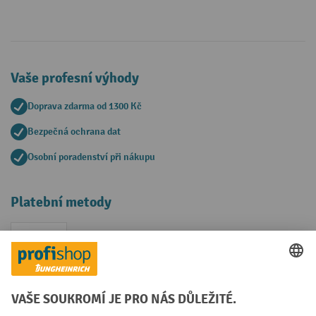
Vaše profesní výhody
Doprava zdarma od 1300 Kč
Bezpečná ochrana dat
Osobní poradenství při nákupu
Platební metody
Faktura
Sociální sítě
Facebook
YouTube
LinkedIn