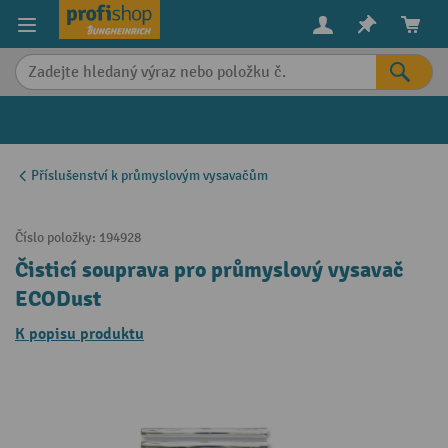
in content
Příslušenství k průmyslovým vysavačům
Číslo položky:
194928
Čisticí souprava pro průmyslový vysavač
ECODust
K popisu produktu