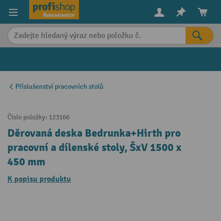
in content
Příslušenství pracovních stolů
Číslo položky:
123166
Děrovaná deska Bedrunka+Hirth pro
pracovní a dílenské stoly, ŠxV 1500 x
450 mm
K popisu produktu