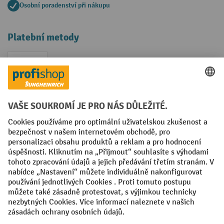
Osobní poradenství při nákupu
Platební metody
Faktura
Sociální sítě
Facebook
YouTube
LinkedIn
VODP
Otisk
Prohlášení o ochraně osobních údajů
Nastavení ochrany osobních údajů