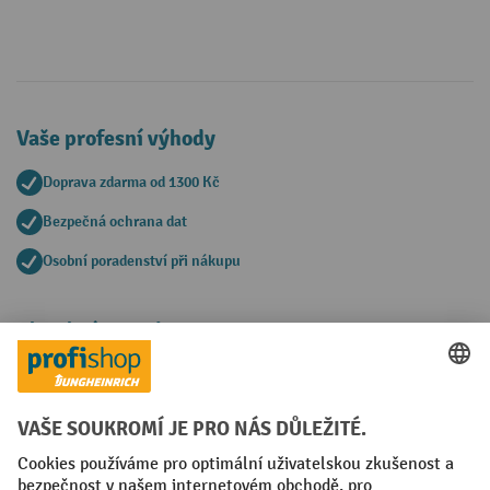
Vaše profesní výhody
Doprava zdarma od 1300 Kč
Bezpečná ochrana dat
Osobní poradenství při nákupu
Platební metody
Faktura
Sociální sítě