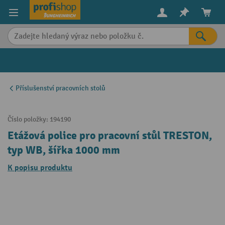
in content
Příslušenství pracovních stolů
Číslo položky:
194190
Etážová police pro pracovní stůl TRESTON,
typ WB, šířka 1000 mm
K popisu produktu