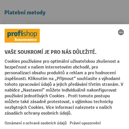
Platební metody
Faktura
Sociální sítě
Facebook
YouTube
LinkedIn
VODP
Otisk
Prohlášení o ochraně osobních údajů
Nastavení ochrany osobních údajů
All prices excl. VAT plus
shipping costs
and possible delivery charges,