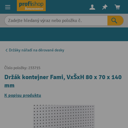
in content
Držáky nářadí na děrované desky
Číslo položky:
233715
Držák kontejner Fami, VxŠxH 80 x 70 x 140
mm
K popisu produktu