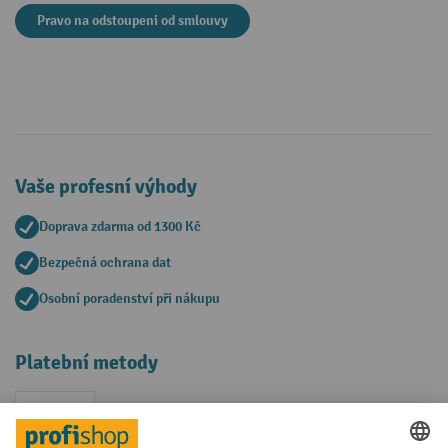
Pravo na odstoupeni od smlouvy
Vaše profesní výhody
Doprava zdarma od 1300 Kč
Bezpečná ochrana dat
Osobní poradenství při nákupu
Platební metody
Faktura