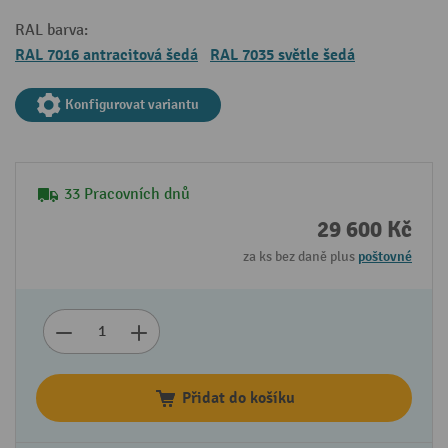
RAL barva:
RAL 7016 antracitová šedá
RAL 7035 světle šedá
Konfigurovat variantu
33 Pracovních dnů
29 600 Kč
za ks bez daně plus
poštovné
Přidat do košíku