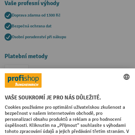
Vaše profesní výhody
Doprava zdarma od 1300 Kč
Bezpečná ochrana dat
Osobní poradenství při nákupu
Platební metody
Faktura
Sociální sítě
Facebook
YouTube
LinkedIn
VODP
Otisk