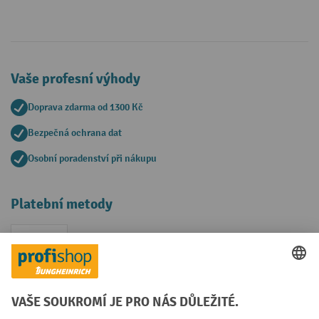
Vaše profesní výhody
Doprava zdarma od 1300 Kč
Bezpečná ochrana dat
Osobní poradenství při nákupu
Platební metody
Faktura
Sociální sítě
Facebook
YouTube
LinkedIn