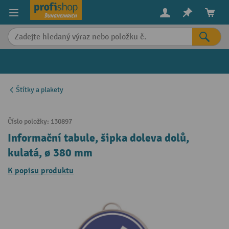
in content
Štítky a plakety
Číslo položky:
130897
Informační tabule, šipka doleva dolů,
kulatá, ø 380 mm
K popisu produktu