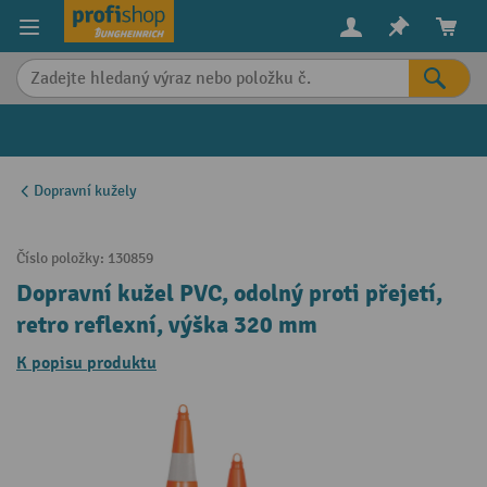
in content
Dopravní kužely
Číslo položky:
130859
Dopravní kužel PVC, odolný proti přejetí,
retro reflexní, výška 320 mm
K popisu produktu