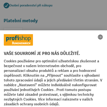
Osobní poradenství při nákupu
Platební metody
Faktura
Sociální sítě
Facebook
YouTube
LinkedIn
VODP
Otisk
Prohlášení o ochraně osobních údajů
Nastavení ochrany osobních údajů