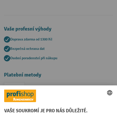
Vaše profesní výhody
Doprava zdarma od 1300 Kč
Bezpečná ochrana dat
Osobní poradenství při nákupu
Platební metody
Faktura
Sociální sítě
Facebook
YouTube
LinkedIn