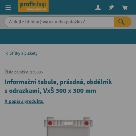
in content
Štítky a plakety
Číslo položky:
130885
Informační tabule, prázdná, obdélník
s odrazkami, VxŠ 300 x 300 mm
K popisu produktu