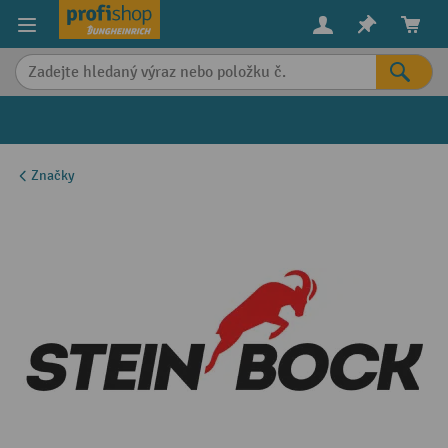
in content
Značky