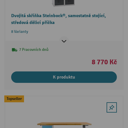
Dvojitá skříňka Steinbock®, samostatně stojící,
středová dělicí příčka
8 Varianty
7 Pracovních dnů
8 770 Kč
K produktu
Topseller