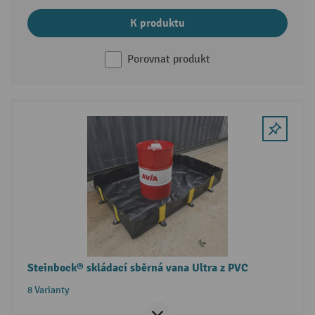
K produktu
Porovnat produkt
Steinbock® skládací sběrná vana Ultra z PVC
8 Varianty