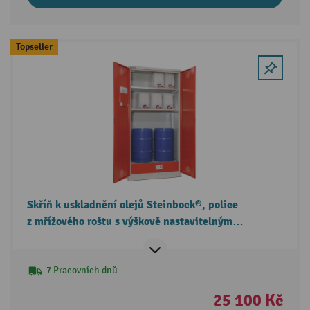
Topseller
Skříň k uskladnění olejů Steinbock®, police
z mřížového roštu s výškově nastavitelným
provedením, uzamykací, 1 sběrná vana
7 Pracovních dnů
25 100 Kč