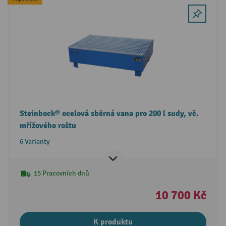
Steinbock® ocelová sběrná vana pro 200 l sudy, vč.
mřížového roštu
6 Varianty
15 Pracovních dnů
10 700 Kč
K produktu