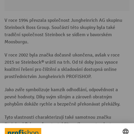
V roce 1994 převzala společnost Jungheinrich AG skupinu
Steinbock Boss Group. Součástí této skupiny byla také
tradiční společnost Steinbock se sídlem v bavorském
Moosburgu.
V roce 2002 byla značka dočasně ukončena, avšak v roce
2015 se Steinbock® vrátil na trh. Od té doby jsou vysoce
kvalitní řešení pro čištění a skladování dostupná online
prostřednictvím Jungheinrich PROFISHOP.
Jako zvíře symbolizuje kamzík odhodlání, odpovědnost a
pevné hodnoty. Díky svým silným a zároveň obratným
pohybům dokáže rychle a bezpečně překonávat překážky.
Tyto vlastnosti charakterizují také samotnou značku
Steinbock®: bezpečnost, stabilitu, výkon a vytrvalost.