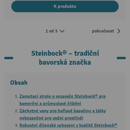
K produktu
1 od 5
pokračovat
Steinbock® – tradiční
bavorská značka
Obsah
Zametací stroje a vysavače Steinbock® pro
komerční a průmyslové čištění
Záchytné vany pro hořlavé kapaliny a látky
nebezpečné pro vodní prostředí
Robustní dílenské vybavení v kvalitě Steinbock®