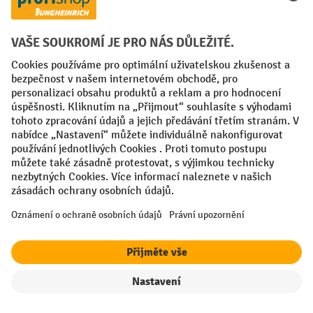
V nabídce Jungheinrich PROFISHOP naleznete produkty
Steinbock® především ve třech oblastech:
Čisticí technika
Skladování nebezpečných látek
Skladové regály a dílenské skříně
1. Zametací stroje a vysavače Steinbock®
pro komerční a průmyslové čištění
Filtr
Řazení