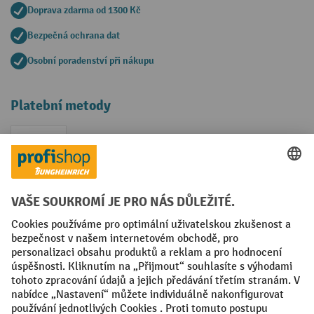
Doprava zdarma od 1300 Kč
Bezpečná ochrana dat
Osobní poradenství při nákupu
Platební metody
Faktura
Sociální sítě
Facebook
YouTube
LinkedIn
VODP
Otisk