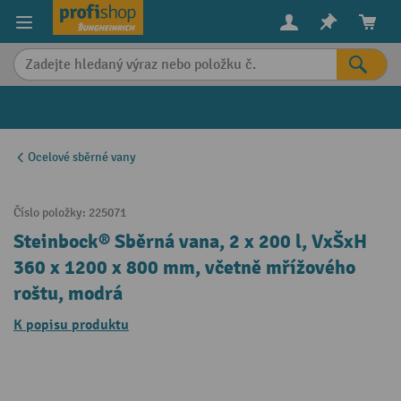
in content
Ocelové sběrné vany
Číslo položky:
225071
Steinbock® Sběrná vana, 2 x 200 l, VxŠxH
360 x 1200 x 800 mm, včetně mřížového
roštu, modrá
K popisu produktu