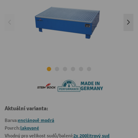
Aktuální varianta:
enciánově modrá
Barva:
lakované
Povrch:
2x 200litrový sud
Vhodný pro velikost sudů/balení: