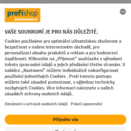
Platební metody
Faktura
Sociální sítě
Facebook
YouTube
LinkedIn
VODP
Otisk
Prohlášení o ochraně osobních údajů
Nastavení ochrany osobních údajů
All prices excl. VAT plus
shipping costs
and possible delivery charges,
if not stated otherwise.