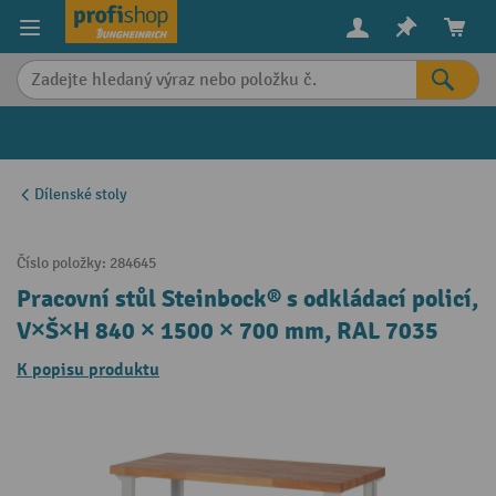
in content
Dílenské stoly
Číslo položky:
284645
Pracovní stůl Steinbock® s odkládací policí,
V×Š×H 840 × 1500 × 700 mm, RAL 7035
K popisu produktu