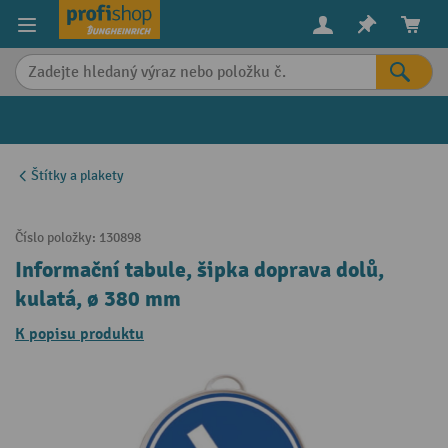
in content
Štítky a plakety
Číslo položky:
130898
Informační tabule, šipka doprava dolů,
kulatá, ø 380 mm
K popisu produktu