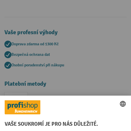
Vaše profesní výhody
Doprava zdarma od 1300 Kč
Bezpečná ochrana dat
Osobní poradenství při nákupu
Platební metody
Faktura
Sociální sítě
Facebook
YouTube
LinkedIn