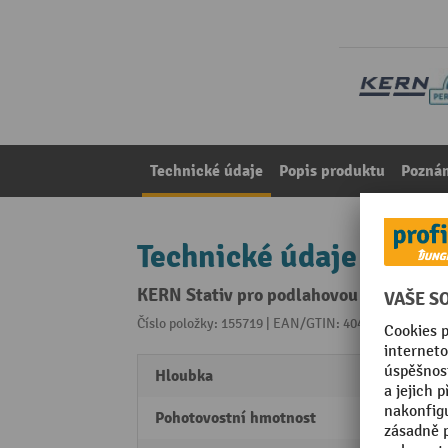
Technické údaje
Popis produktu
Pozná
Technické údaje
KERN Stativ pro podlahovou váhu, výš
Číslo položky: 155719 | EAN/GTIN: 4045761111547
Z 
Hloubka
400 
Pohotovostní hmotnost
3 kg