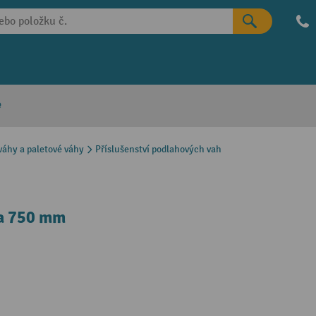
e
váhy a paletové váhy
Příslušenství podlahových vah
ka 750 mm