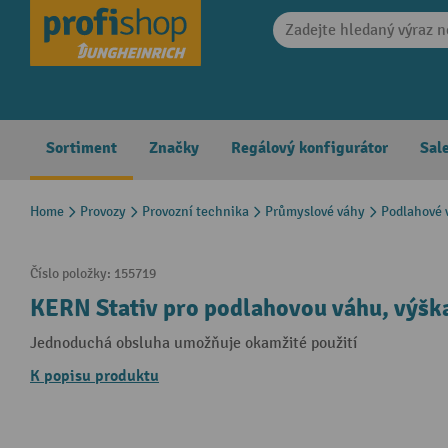
search
Skip to main navigation
Sortiment
Značky
Regálový konfigurátor
Sal
Home
Provozy
Provozní technika
Průmyslové váhy
Podlahové 
Číslo položky:
155719
KERN Stativ pro podlahovou váhu, výš
Jednoduchá obsluha umožňuje okamžité použití
K popisu produktu