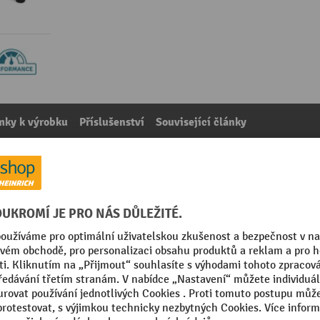
mky k výrobku
Příslušenství
Související články
ka 750 mm
kategorie:
Příslušenství podlahových vah
mm
Značka
Šířka