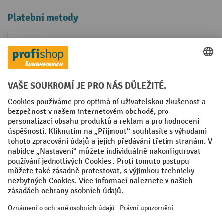
Platební metody
Faktura
Sociální sítě
Facebook
YouTube
LinkedIn
VODP
Otisk
Prohlášení o ochraně osobních údajů
Nastavení ochrany osobních údajů
All prices excl. VAT plus
shipping costs
and possible delivery charges,
if not stated otherwise.