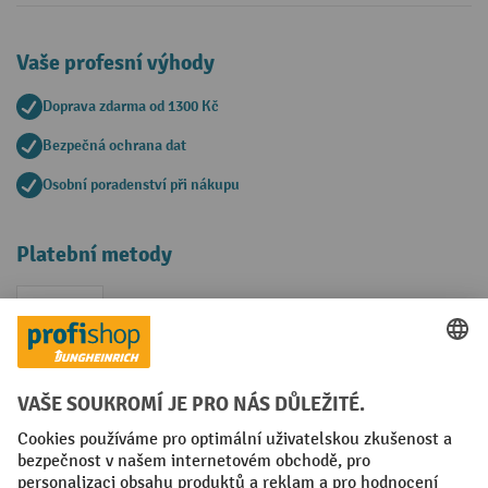
Vaše profesní výhody
Doprava zdarma od 1300 Kč
Bezpečná ochrana dat
Osobní poradenství při nákupu
Platební metody
Faktura
Sociální sítě
Facebook
YouTube
LinkedIn