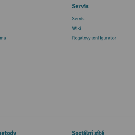
Servis
Servis
Wiki
rma
Regalovykonfigurator
metody
Sociální sítě