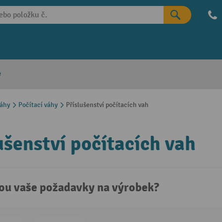
e
váhy
Počítací váhy
Příslušenství počítacích vah
ušenství počítacích vah
sou vaše požadavky na výrobek?