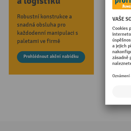
a logistiku
Robustní konstrukce a
snadná obsluha pro
každodenní manipulaci s
paletami ve firmě
Prohlédnout akční nabídku