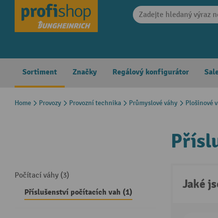
search
Skip to main navigation
Sortiment
Značky
Regálový konfigurátor
Sal
Home
Provozy
Provozní technika
Průmyslové váhy
Plošinové 
Přísl
Počítací váhy (3)
Jaké j
Příslušenství počítacích vah (1)