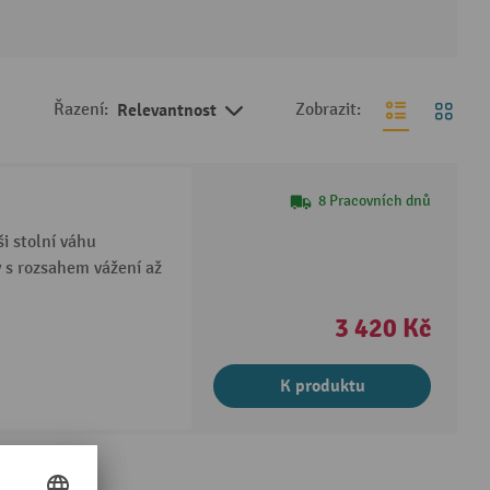
Řazení:
Relevantnost
Zobrazit:
8 Pracovních dnů
ši stolní váhu
y s rozsahem vážení až
3 420 Kč
K produktu