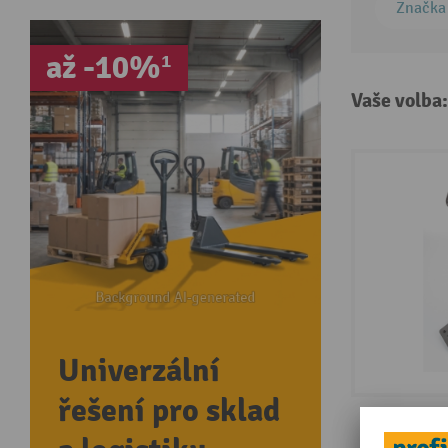
Značka
až -10%¹
Vaše volba
Univerzální
řešení pro sklad