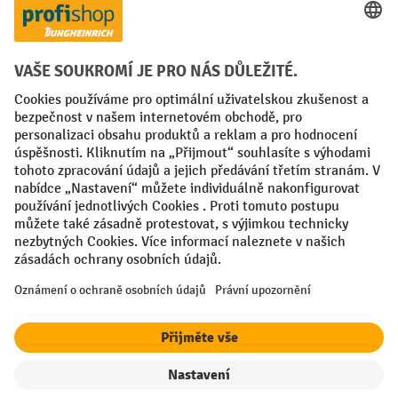
Faktura
Sociální sítě
Facebook
YouTube
LinkedIn
VODP
Otisk
Prohlášení o ochraně osobních údajů
Nastavení ochrany osobních údajů
All prices excl. VAT plus
shipping costs
and possible delivery charges,
if not stated otherwise.
¹ Sleva platí do vyprodání zásob. Sleva se nevztahuje na akční ceny.
Kombinace s jinými procentními slevami nebo poukázkami není
možná.