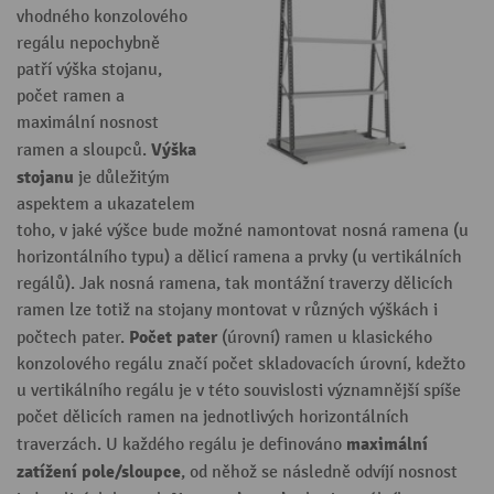
vhodného konzolového
regálu nepochybně
patří výška stojanu,
počet ramen a
maximální nosnost
Výška
ramen a sloupců.
stojanu
je důležitým
aspektem a ukazatelem
toho, v jaké výšce bude možné namontovat nosná ramena (u
horizontálního typu) a dělicí ramena a prvky (u vertikálních
regálů). Jak nosná ramena, tak montážní traverzy dělicích
ramen lze totiž na stojany montovat v různých výškách i
Počet pater
počtech pater.
(úrovní) ramen u klasického
konzolového regálu značí počet skladovacích úrovní, kdežto
u vertikálního regálu je v této souvislosti významnější spíše
počet dělicích ramen na jednotlivých horizontálních
maximální
traverzách. U každého regálu je definováno
zatížení pole/sloupce
, od něhož se následně odvíjí nosnost