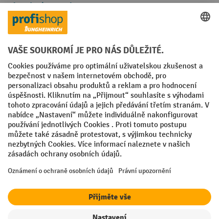
Platební metody
Faktura
Sociální sítě
Facebook
YouTube
LinkedIn
VODP
Otisk
Prohlášení o ochraně osobních údajů
Nastavení ochrany osobních údajů
All prices excl. VAT plus
shipping costs
and possible delivery charges,
if not stated otherwise.