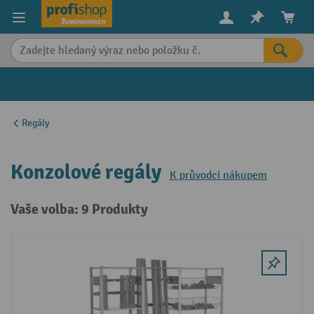
in content
Regály
Konzolové regály
K průvodci nákupem
Vaše volba: 9 Produkty