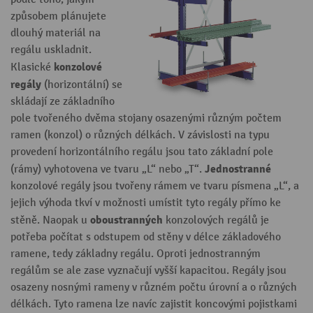
způsobem plánujete
dlouhý materiál na
regálu uskladnit.
konzolové
Klasické
regály
(horizontální) se
skládají ze základního
pole tvořeného dvěma stojany osazenými různým počtem
ramen (konzol) o různých délkách. V závislosti na typu
provedení horizontálního regálu jsou tato základní pole
Jednostranné
(rámy) vyhotovena ve tvaru „L“ nebo „T“.
konzolové regály jsou tvořeny rámem ve tvaru písmena „L“, a
jejich výhoda tkví v možnosti umístit tyto regály přímo ke
oboustranných
stěně. Naopak u
konzolových regálů je
potřeba počítat s odstupem od stěny v délce základového
ramene, tedy základny regálu. Oproti jednostranným
regálům se ale zase vyznačují vyšší kapacitou. Regály jsou
osazeny nosnými rameny v různém počtu úrovní a o různých
délkách. Tyto ramena lze navíc zajistit koncovými pojistkami