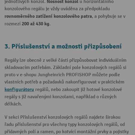
Nosnost konzol
jednotlivých konzol.
u horizontálního
konzolového regálu je vždy uváděna za předpokladu
rovnoměrného zatížení konzolového patra
, a pohybuje se v
200 až 430 kg
rozmezí
.
3. Příslušenství a možnosti přizpůsobení
Regály lze obecně z velké části přizpůsobovat individuálním
skladovacím potřebám. Základní pole konzolových regálů si
proto v e-shopu Jungheinrich PROFISHOP můžete podle
vlastních potřeb a požadavků nakonfigurovat v praktickém
konfigurátoru
regálů, nebo zakoupit již hotové konzolové
regály s již navařenými konzolami, například o různých
délkách.
V sekci Příslušenství konzolových regálů najdete širokou
řadu příslušenství pro všechny typy konzolových regálů, od
přídavných polí a ramen, po kotvící montážní prvky a pojistky