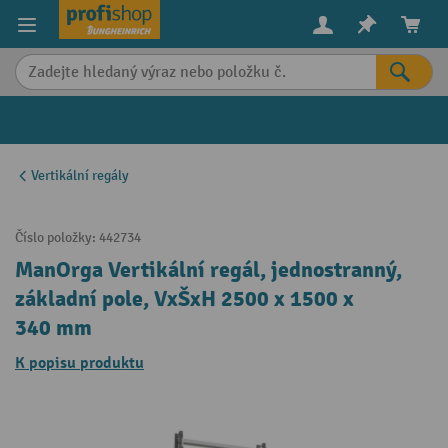
in content
Vertikální regály
Číslo položky:
442734
ManOrga Vertikální regál, jednostranný,
základní pole, VxŠxH 2500 x 1500 x
340 mm
K popisu produktu