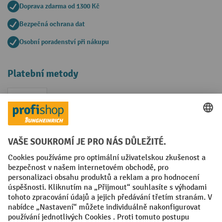
Doprava zdarma od 1300 Kč
Bezpečná ochrana dat
Osobní poradenství při nákupu
Platební metody
Faktura
Sociální sítě
Facebook
YouTube
LinkedIn
VODP
Otisk