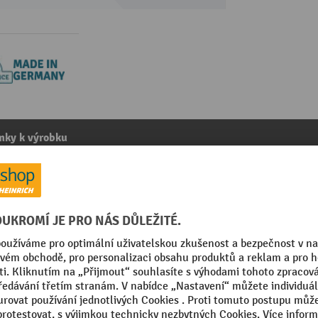
mky k výrobku
vedací vozík Ameise® premium scale SOEHNLE PROFESSIO
kategorie:
Baterie pro paletové vozíky
/per unit
RAL barva
in Germany
Segmentu