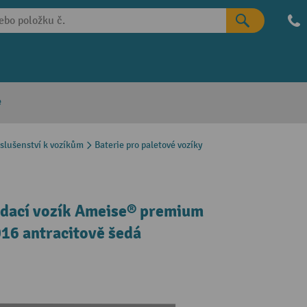
e
íslušenství k vozíkům
Baterie pro paletové vozíky
edací vozík Ameise® premium
6 antracitově šedá