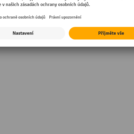
er unit
Značka