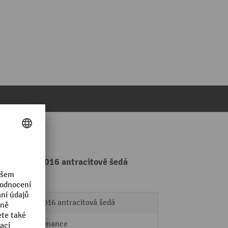
NAL, RAL 7016 antracitově šedá
RAL 7016 antracitová šedá
Performance