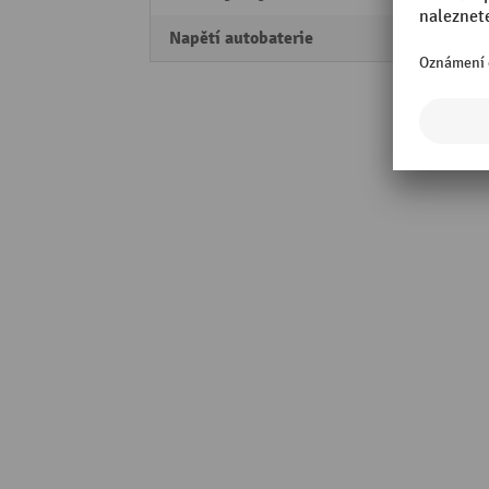
Napětí autobaterie
12 V/p