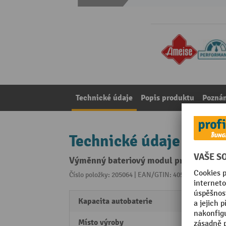
Technické údaje
Popis produktu
Pozná
Technické údaje
Výměnný bateriový modul pro vážicí z
Číslo položky: 205064 | EAN/GTIN: 4055091266053
Z 
Kapacita autobaterie
1,2 Ah
Místo výroby
Made 