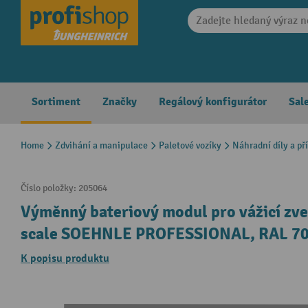
search
Skip to main navigation
Sortiment
Značky
Regálový konfigurátor
Sal
Home
Zdvihání a manipulace
Paletové vozíky
Náhradní díly a př
Číslo položky:
205064
Výměnný bateriový modul pro vážicí zv
scale SOEHNLE PROFESSIONAL, RAL 701
K popisu produktu